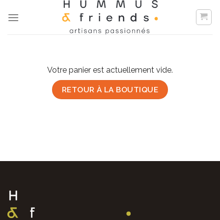
Skip
to
content
Votre panier est actuellement vide.
RETOUR À LA BOUTIQUE