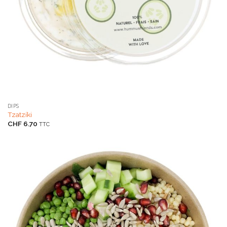
DIPS
Tzatzíki
CHF
6.70
TTC