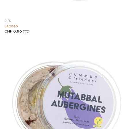
DIPS
Labneh
CHF
6.60
TTC