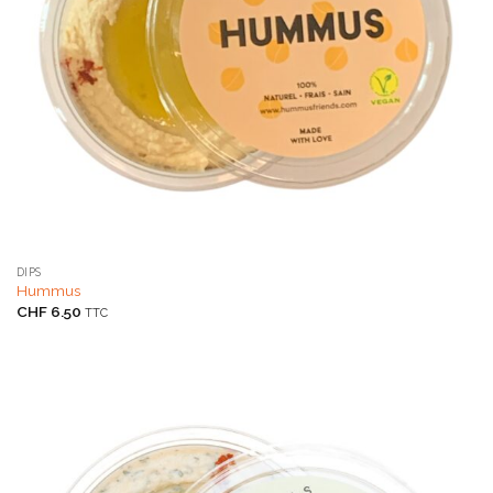
DIPS
Hummus
CHF
6.50
TTC