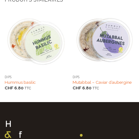
DIPS
DIPS
Hummus basilic
Mutabbal – Caviar d’aubergine
CHF
6.80
CHF
6.80
TTC
TTC