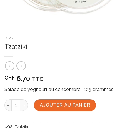
DIPS
Tzatzíki
6.70
CHF
TTC
Salade de yoghourt au concombre | 125 grammes
quantité de Tzatzíki
AJOUTER AU PANIER
UGS :
Tzatzíki