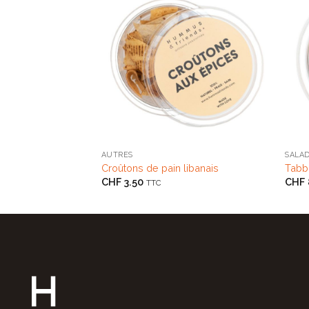
+
+
AUTRES
SALA
Croûtons de pain libanais
Tabb
CHF
3.50
CHF
TTC