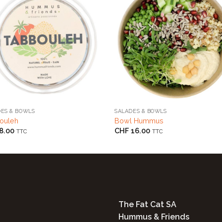
+
DES & BOWLS
SALADES & BOWLS
ouleh
Bowl Hummus
8.00
CHF
16.00
TTC
TTC
The Fat Cat SA
Hummus & Friends