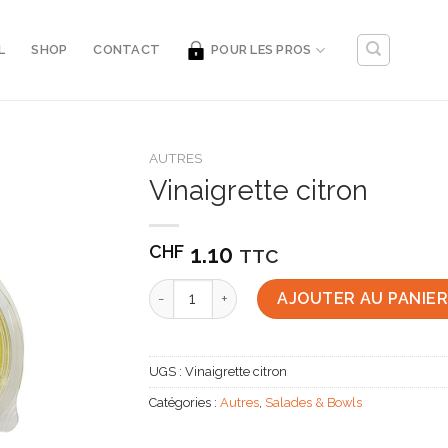
L
SHOP
CONTACT
POUR LES PROS
AUTRES
Vinaigrette citron
1.10
CHF
TTC
quantité de Vinaigrette citron
AJOUTER AU PANIE
UGS :
Vinaigrette citron
Catégories :
Autres
,
Salades & Bowls