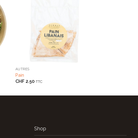
+
+
AUTRES
SALADES & BOWLS
Pain
Vinaigrette balsam
CHF
2.50
CHF
1.10
TTC
TTC
Shop